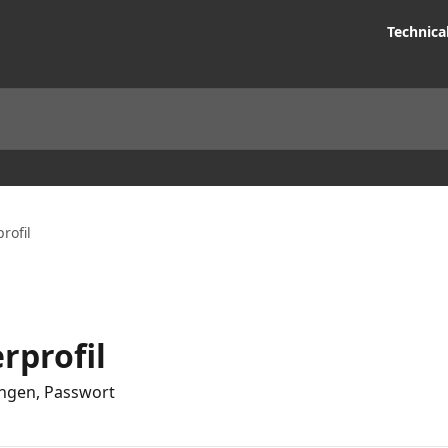
Technica
rofil
rprofil
ungen, Passwort