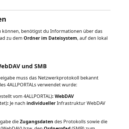
en 
 können, benötigst du Informationen über das 
ad zu dem 
Ordner im Dateisystem
, auf den lokal 
 WebDAV und SMB
freigabe muss das Netzwerkprotokoll bekannt 
n des 4ALLPORTALs verwendet wurde:
gestellt vom 4ALLPORTAL)
: WebDAV
tet)
: 
Je nach 
individueller 
Infrastruktur WebDAV 
gabe die 
Zugangsdaten 
des Protokolls sowie die 
 (WebDAV) bzw. den 
Ordnerpfad 
(SMB) zum 