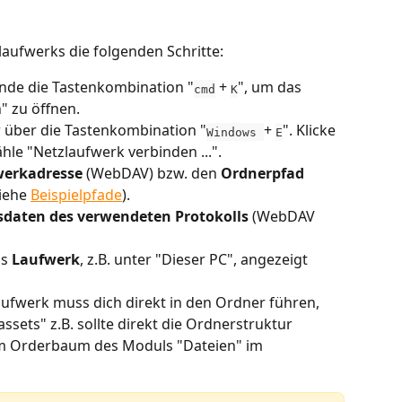
laufwerks die folgenden Schritte:
ende die Tastenkombination "
 + 
", um das 
cmd
K
" zu öffnen.
 über die Tastenkombination "
+ 
". Klicke 
Windows 
E
le "Netzlaufwerk verbinden ...".  
werkadresse
 (WebDAV) bzw. den 
Ordnerpfad 
iehe 
Beispielpfade
).
daten des verwendeten Protokolls
 (WebDAV 
s 
Laufwerk
, z.B. unter "Dieser PC", angezeigt 
laufwerk muss dich direkt in den Ordner führen, 
sets" z.B. sollte direkt die Ordnerstruktur 
im Orderbaum des Moduls "Dateien" im 